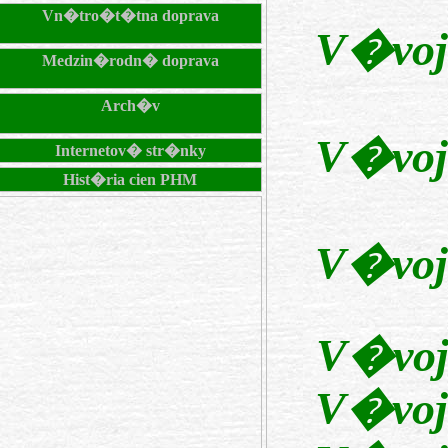
Vn�tro�t�tna doprava
V�voj
Medzin�rodn� doprava
Arch�v
V�voj
Internetov� str�nky
Hist�ria cien PHM
V�voj
V�voj
V�voj