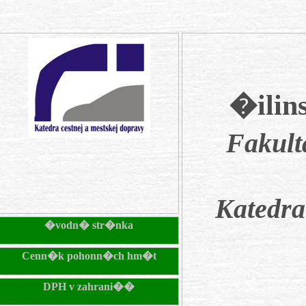
�ilin
Fakult
Katedra
�vodn� str�nka
Cenn�k pohonn�ch hm�t
DPH v zahrani��