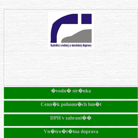
�vodn� str�nka
Cenn�k pohonn�ch hm�t
DPH v zahrani��
Vn�tro�t�tna doprava