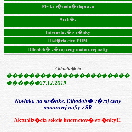
Medzin�rodn� doprava
Arch�v
Internetov� str�nky
Hist�ria cien PHM
Dlhodob� v�voj ceny motorovej nafty
Aktualiz�cia
����������������������
������
27.12.2019
Novinka na str�nke.
Dlhodob� v�voj ceny
motorovej nafty v SR
Aktualiz�cia sekcie
internetov� str�nky
!!!