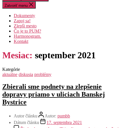
Zatvoriť menu
Dokumenty
Zapoj sa!
Zlepši mesto
Čo je to PUM?
Harmonogram.
Kontakt
Mesiac:
september 2021
Kategórie
aktuálne
diskusia
problémy
Zbierali sme podnety na zlepšenie
dopravy priamo v uliciach Banskej
Bystrice
Autor článku
Autor:
pumbb
Dátum článku
17. septembra 2021