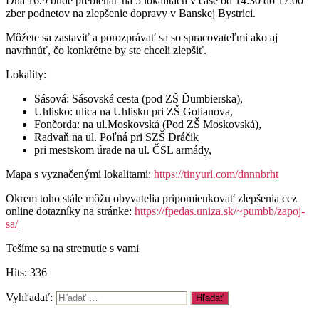
Dňa 16.9 bude prebiehať na 5 lokalitách v čase od 14:30 do 17:00
zber podnetov na zlepšenie dopravy v Banskej Bystrici.
Môžete sa zastaviť a porozprávať sa so spracovateľmi ako aj
navrhnúť, čo konkrétne by ste chceli zlepšiť.
Lokality:
Sásová: Sásovská cesta (pod ZŠ Ďumbierska),
Uhlisko: ulica na Uhlisku pri ZŠ Golianova,
Fončorda: na ul.Moskovská (Pod ZŠ Moskovská),
Radvaň na ul. Poľná pri SZŠ Dráčik
pri mestskom úrade na ul. ČSL armády,
Mapa s vyznačenými lokalitami:
https://tinyurl.com/dnnnbrht
Okrem toho stále môžu obyvatelia pripomienkovať zlepšenia cez
online dotazníky na stránke:
https://fpedas.uniza.sk/~pumbb/zapoj-
sa/
Tešíme sa na stretnutie s vami
Hits: 336
Vyhľadať: