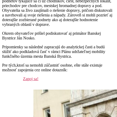
podnetov týkajúce sa či už chodníkov, ciest, nebezpečných lokalít,
priechodov pre chodcov, mestskej hromadnej dopravy a pod.
Obyvatelia sa živo zaujímali o riešenie dopravy, pričom diskutovali
a navrhovali aj svoje riešenia a nápady. Zároveň si mohli pozrieť aj
doterajšie zozbierané podnety ako aj doterajšie hodnotenie
vybraných oblastí v doprave.
Okrem obyvateľov prišiel podiskutovať aj primátor Banskej
Bystrice Ján Nosko.
Pripomienky sa následné zapracujú do analytickej časti a budú
slúžiť ako podkladová časť v rámci Plánu udržateľnej mobility
funkčného územia mesta Banská Bystrica.
Pre tých,ktorí sa nemohli zúčastniť osobne, ešte stále existuje
možnosť zapojenia cez online dotazník:
Zapoj sa!