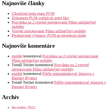
Najnovšie články
Ukončená tretia etapa PUM
Dokument PUM vstúpil do tretej fázy
Pozvánka na 2.verejné prerokovanie Plánu udržateľnej
mobility
Verejné prerokovanie Plánu udržateľnej mobility
Predstavenie výstupov PUM na mestskom úrade
Najnovšie komentáre
pumbb
komentoval
Pozvánka na 2.verejné prerokovanie
Plánu udržateľnej mobility
Tomáš Teicher
komentoval
Pozvánka na 2.verejné
prerokovanie Plánu udržateľnej mobility
pumbb
komentoval
Príďte pripomienkovať dopravu v
Banskej Bystrici
Tomáš Teicher
komentoval
Príďte pripomienkovať dopravu v
Banskej Bystrici
Archív
december 2022