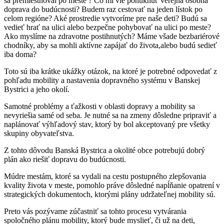
sa premiestňoval po meste ? Čo mi vie ponúknuť verejná osobná
doprava do budúcnosti? Budem raz cestovať na jeden lístok po
celom regióne? Aké prostredie vytvoríme pre naše deti? Budú sa
vedieť hrať na ulici alebo bezpečne pohybovať na ulici po meste?
Ako myslíme na zdravotne postihnutých? Máme všade bezbariérové
chodníky, aby sa mohli aktívne zapájať do života,alebo budú sedieť
iba doma?
Toto sú iba krátke ukážky otázok, na ktoré je potrebné odpovedať z
pohľadu mobility a nastavenia dopravného systému v Banskej
Bystrici a jeho okolí.
Samotné problémy a ťažkosti v oblasti dopravy a mobility sa
nevyriešia samé od seba. Je nutné sa na zmeny dôsledne pripraviť a
naplánovať výhľadový stav, ktorý by bol akceptovaný pre všetky
skupiny obyvateľstva.
Z tohto dôvodu Banská Bystrica a okolité obce potrebujú dobrý
plán ako riešiť dopravu do budúcnosti.
Múdre mestám, ktoré sa vydali na cestu postupného zlepšovania
kvality života v meste, pomohlo práve dôsledné napĺňanie opatrení v
strategických dokumentoch, ktorými plány udržateľnej mobility sú.
Preto vás pozývame zúčastniť sa tohto procesu vytvárania
spoločného plánu mobility, ktorý bude myslieť, či už na deti,