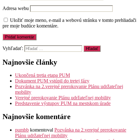
Adresa webu
Uložiť moje meno, e-mail a webovú stránku v tomto prehliadači
pre moje budúce komentáre.
Vyhľadať:
Najnovšie články
Ukončená tretia etapa PUM
Dokument PUM vstúpil do tretej fázy
Pozvánka na 2.verejné prerokovanie Plánu udržateľnej
mobility
Verejné prerokovanie Plánu udržateľnej mobility
Predstavenie výstupov PUM na mestskom úrade
Najnovšie komentáre
pumbb
komentoval
Pozvánka na 2.verejné prerokovanie
Plánu udržateľnej mobility