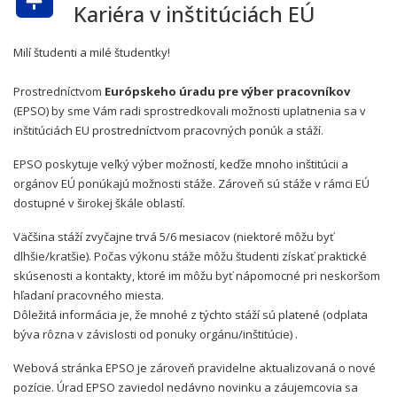
Kariéra v inštitúciách EÚ
Milí študenti a milé študentky!
Prostredníctvom
Európskeho úradu pre výber pracovníkov
(EPSO) by sme Vám radi sprostredkovali možnosti uplatnenia sa v
inštitúciách EU prostredníctvom pracovných ponúk a stáží.
EPSO poskytuje veľký výber možností, keďže mnoho inštitúcii a
orgánov EÚ ponúkajú možnosti stáže. Zároveň sú stáže v rámci EÚ
dostupné v širokej škále oblastí.
Väčšina stáží zvyčajne trvá 5/6 mesiacov (niektoré môžu byť
dlhšie/kratšie). Počas výkonu stáže môžu študenti získať praktické
skúsenosti a kontakty, ktoré im môžu byť nápomocné pri neskoršom
hľadaní pracovného miesta.
Dôležitá informácia je, že mnohé z týchto stáží sú platené (odplata
býva rôzna v závislosti od ponuky orgánu/inštitúcie) .
Webová stránka EPSO je zároveň pravidelne aktualizovaná o nové
pozície. Úrad EPSO zaviedol nedávno novinku a záujemcovia sa