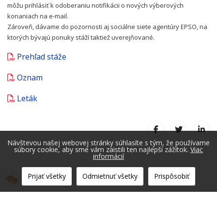
môžu prihlásiť k odoberaniu notifikácii o nových výberových
konaniach na e-mail.
Zároveň, dávame do pozornosti aj sociálne siete agentúry EPSO, na
ktorých bývajú ponuky stáží taktiež uverejňované.
Prehľad stáže
Oznam
Leták
Návštevou našej webovej stránky súhlasíte s tým, že používame
súbory cookie, aby sme vám zaistili ten najlepší zážitok.
Viac
informácií
Prijať všetky
Odmietnuť všetky
Prispôsobiť
© 2026 Fakulta prevádzky a ekonomiky dopravy a spojov. Všetky práv