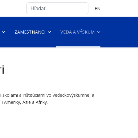
Search
Vyberte váš jazyk
EN
...
ZAMESTNANCI
VEDA A VÝSKUM
i
mi školami a inštitúciami vo vedeckovýskumnej a
i Ameriky, Ázie a Afriky.