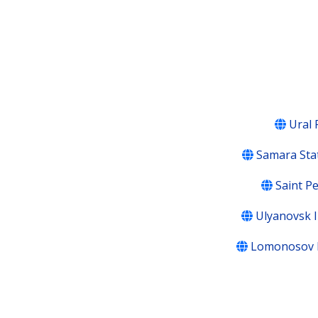
Ural 
Samara Sta
Saint P
Ulyanovsk In
Lomonosov M