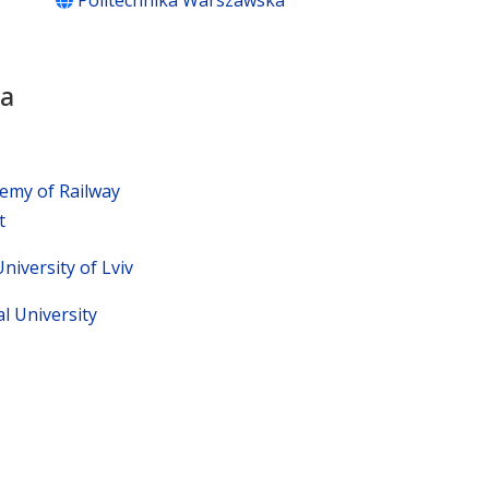
Politechnika Warszawska
na
emy of Railway
t
niversity of Lviv
l University