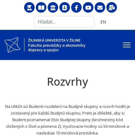
Search
Vyberte váš jazyk
EN
...
Rozvrhy
Na UNIZA sú študenti rozdelení na študijné skupiny a rozvrh hodín je
zostavený pre každú študijnú skupinu. Preto je dôležité, aby si
študent poznamenal číslo študijnej skupiny (šesťmiestny kód
zložených z čísel a písmena Z). Vyučovacie hodiny sú 50 minútové a
nasleduje 10 minútová prestávka.