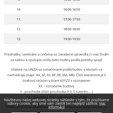
10.
16:00-16:50
11.
17:00-17:50
12.
18:00-18:50
13.
19:00-19:50
Prednášky, semináre a cvičenia sú zaradené spravidla 2 i viac hodín
za sebou a vyučujúci môžu tieto hodiny podľa potreby spojiť.
Učebne na UNIZA sú označované podľa budov, v ktorých sa
nachádzajú (napr. AA, AF, AS, BF, BE, MA, MB). Číslo miestnosti je 5
znakový reťazec v tvare XXYZZ s významom:
XX – označenie budovy
Y - poschodie (číslo poschodia 0-9, S suterén, …)
ZZ – poradové číslo miestnosti (01 až 99)
Návštevou našej webovej stránky súhlasíte s tým, že používame
súbory cookie, aby sme vám zaistili ten najlepší zážitok.
Viac
Všetky podrobné informácie o štúdiu ti ochotne a radi poskytnú na
informácií
študijnom oddelení fakulty, na ktorej študuješ.