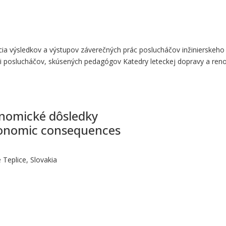
ia výsledkov a výstupov záverečných prác poslucháčov inžinierskeho 
sti poslucháčov, skúsených pedagógov Katedry leteckej dopravy a ren
konomické dôsledky
economic consequences
Teplice, Slovakia