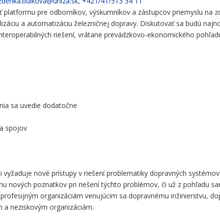
zdenka.bulkova@uniza.sk
,
+421/41/513 34 11
 platformu pre odborníkov, výskumníkov a zástupcov priemyslu na zdi
talizáciu a automatizáciu železničnej dopravy. Diskutovať sa budú najn
nteroperabilných riešení, vrátane prevádzkovo-ekonomického pohľad
nia sa uvedie dodatočne
a spojov
i vyžaduje nové prístupy v riešení problematiky dopravných systémov
nu nových poznatkov pri riešení týchto problémov, či už z pohľadu 
á profesijným organizáciám venujúcim sa dopravnému inžinierstvu, do
m a neziskovým organizáciám.