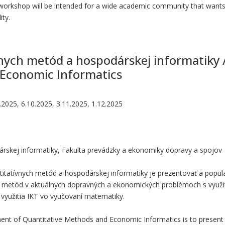
 workshop will be intended for a wide academic community that wants 
ity.
nych metód a hospodárskej informatiky
 Economic Informatics
.2025, 6.10.2025, 3.11.2025, 1.12.2025
rskej informatiky, Fakulta prevádzky a ekonomiky dopravy a spojov
tatívnych metód a hospodárskej informatiky je prezentovať a popular
ych metód v aktuálnych dopravných a ekonomických problémoch s využ
yužitia IKT vo vyučovaní matematiky.
t of Quantitative Methods and Economic Informatics is to present and