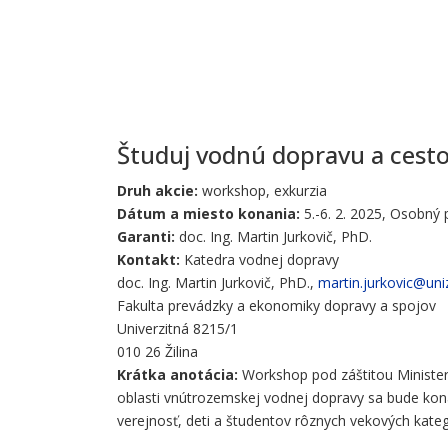
Študuj vodnú dopravu a cest
Druh akcie:
workshop, exkurzia
Dátum a miesto konania:
5.-6. 2. 2025, Osobný p
Garanti:
doc. Ing. Martin Jurkovič, PhD.
Kontakt:
Katedra vodnej dopravy
doc. Ing. Martin Jurkovič, PhD.,
martin.jurkovic@uni
Fakulta prevádzky a ekonomiky dopravy a spojov
Univerzitná 8215/1
010 26 Žilina
Krátka anotácia:
Workshop pod záštitou Minister
oblasti vnútrozemskej vodnej dopravy sa bude kona
verejnosť, deti a študentov rôznych vekových kateg