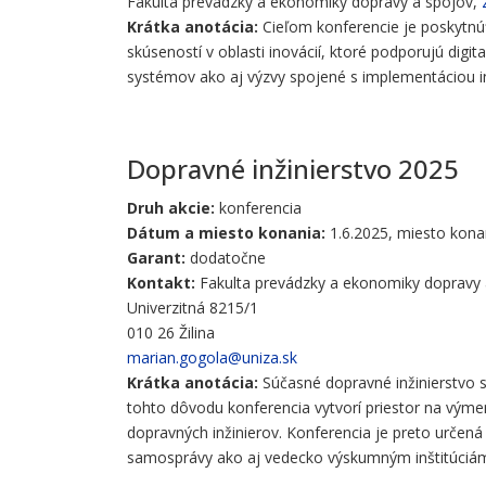
Fakulta prevádzky a ekonomiky dopravy a spojov,
Krátka anotácia:
Cieľom konferencie je poskytnúť
skúseností v oblasti inovácií, ktoré podporujú digi
systémov ako aj výzvy spojené s implementáciou i
Dopravné inžinierstvo 2025
Druh akcie:
konferencia
Dátum a miesto konania:
1.6.2025, miesto kona
Garant:
dodatočne
Kontakt:
Fakulta prevádzky a ekonomiky dopravy 
Univerzitná 8215/1
010 26 Žilina
marian.gogola@uniza.sk
Krátka anotácia:
Súčasné dopravné inžinierstvo s
tohto dôvodu konferencia vytvorí priestor na výme
dopravných inžinierov. Konferencia je preto určen
samosprávy ako aj vedecko výskumným inštitúciá