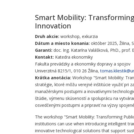
Smart Mobility: Transformin
Innovation
Druh akcie:
workshop, exkurzia
Dátum a miesto konania:
október 2025, Žilina, S
Garanti:
doc. Ing. Katarína Valášková, PhD., prof. E
Kontakt:
Katedra ekonomiky
Fakulta prevádzky a ekonomiky dopravy a spojov
Univerzitná 8215/1, 010 26 Žilina,
tomas.kliestik@un
Krátka anotácia:
Workshop "Smart Mobility: Tran
stratégie, ktoré môžu verejné inštitúcie využiť pr
manažérskymi postupmi a inovatívnymi technologick
štúdie, výmenu skúseností a spoluprácu na vytvára
osvedčenými postupmi a pripraviť na výzvy spojené
The workshop "Smart Mobility: Transforming Public
institutions can use when introducing intelligent t
innovative technological solutions that support sust