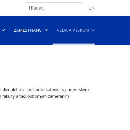
Search
Vyberte váš jazyk
EN
...
ZAMESTNANCI
VEDA A VÝSKUM
dier alebo v spolupráci katedier s partnerskými
m fakulty a tiež odborným zameraním