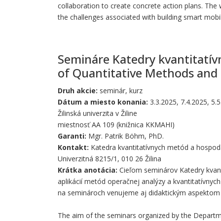
collaboration to create concrete action plans. The
the challenges associated with building smart mobil
Semináre Katedry kvantitatív
of Quantitative Methods and
Druh akcie:
seminár, kurz
Dátum a miesto konania:
3.3.2025, 7.4.2025, 5.5
Žilinská univerzita v Žiline
miestnosť AA 109 (knižnica KKMAHI)
Garanti:
Mgr. Patrik Böhm, PhD.
Kontakt:
Katedra kvantitatívnych metód a hospodá
Univerzitná 8215/1, 010 26 Žilina
Krátka anotácia:
Cieľom seminárov Katedry kvanti
aplikácií metód operačnej analýzy a kvantitatívn
na seminároch venujeme aj didaktickým aspektom v
The aim of the seminars organized by the Departmen