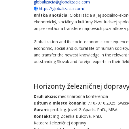
globalizacia@globalizacia.com
https://globalizacia.com/
Krátka anotácia:
Globalizácia a jej sociálno-eko
ekonomický, sociálny a kultúrny život ľudskej spo
pri prezentácii a transfere najnovších poznatkov v 
Globalization and its socio-economic consequences i
economic, social and cultural life of human society
and transfer the newest knowledge in the relevant 
outstanding Slovak and foreign experts in their fields
Horizonty železničnej doprav
Druh akcie:
medzinárodná konferencia
Dátum a miesto konania:
7.10.-9.10.2025, Swis
Garant:
prof. Ing. Jozef Gašparík, PhD., MBA
Kontakt:
Ing. Zdenka Bulková, PhD.
Katedra železničnej dopravy