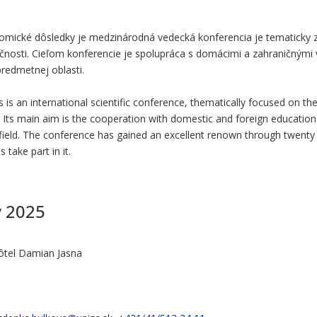
nomické dôsledky je medzinárodná vedecká konferencia je tematicky z
ločnosti. Cieľom konferencie je spolupráca s domácimi a zahraničnými
predmetnej oblasti.
s an international scientific conference, thematically focused on the
. Its main aim is the cooperation with domestic and foreign educational
field. The conference has gained an excellent renown through twenty y
 take part in it.
y 2025
sôtel Damian Jasna