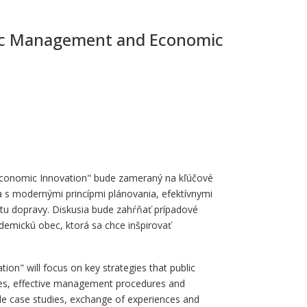
egic Management and Economic
Economic Innovation" bude zameraný na kľúčové
ia s modernými princípmi plánovania, efektívnymi
itu dopravy. Diskusia bude zahŕňať prípadové
demickú obec, ktorá sa chce inšpirovať
n" will focus on key strategies that public
iples, effective management procedures and
lude case studies, exchange of experiences and