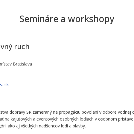
Semináre a workshopy
ovný ruch
rístav Bratislava
za.sk
stva dopravy SR zameraný na propagáciu povolaní v odbore vodnej do
ť na kajutových a eventových osobných lodiach v osobnom prístave v 
órii ako aj všetkých nadšencov lodí a plavby.