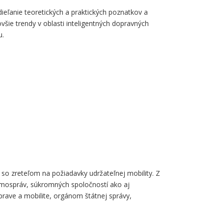
eľanie teoretických a praktických poznatkov a
ovšie trendy v oblasti inteligentných dopravných
u.
 so zreteľom na požiadavky udržateľnej mobility. Z
samospráv, súkromných spoločností ako aj
prave a mobilite, orgánom štátnej správy,