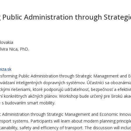
g Public Administration through Strat
lovakia
lvira Nica, PhD.
iza.sk
sforming Public Administration through Strategic Management and 
i zavádzaní inteligentných dopravných systémov. Účastníci sa oboznám
ými riešeniami, ktoré podporujú udržateľnosť, bezpečnosť a efektiv
ní konkrétnych akčných plánov. Workshop bude určený pre širokú aka
 s budovaním smart mobility.
 Administration through Strategic Management and Economic Innovatio
ransport systems. Participants will learn about modern planning princ
ainability, safety and efficiency of transport. The discussion will inc