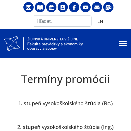
Search
Vyberte váš jazyk
EN
...
Termíny promócii
1. stupeň vysokoškolského štúdia (Bc.)
2. stupeň vysokoškolského štúdia (Ing.)