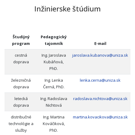
Inžinierske štúdium
Študijný
Pedagogický
program
tajomník
E-mail
cestná
Ing. Jaroslava
jaroslava.kubanova@uniza.sk
doprava
Kubáňová,
PhD.
železničná
Ing. Lenka
lenka.cerna@uniza.sk
doprava
Černá, PhD.
letecká
Ing. Radoslava
radoslava.nichtova@uniza.sk
doprava
Nichtová
distribučné
Ing. Martina
martina.kovacikova@uniza.sk
technológie a
Kováčiková,
služby
PhD.