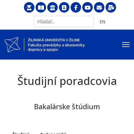
Search
Vyberte váš jazyk
EN
...
Študijní poradcovia
Bakalárske štúdium