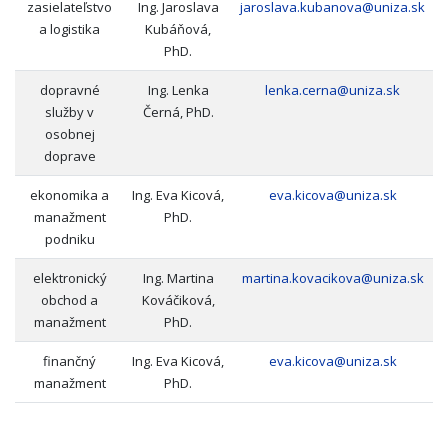
zasielateľstvo
Ing. Jaroslava
jaroslava.kubanova@uniza.sk
a logistika
Kubáňová,
PhD.
dopravné
Ing. Lenka
lenka.cerna@uniza.sk
služby v
Černá, PhD.
osobnej
doprave
ekonomika a
Ing. Eva Kicová,
eva.kicova@uniza.sk
manažment
PhD.
podniku
elektronický
Ing. Martina
martina.kovacikova@uniza.sk
obchod a
Kováčiková,
manažment
PhD.
finančný
Ing. Eva Kicová,
eva.kicova@uniza.sk
manažment
PhD.