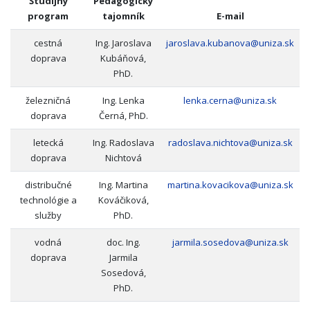
Študijný
Pedagogický
program
tajomník
E-mail
cestná
Ing. Jaroslava
jaroslava.kubanova@uniza.sk
doprava
Kubáňová,
PhD.
železničná
Ing. Lenka
lenka.cerna@uniza.sk
doprava
Černá, PhD.
letecká
Ing. Radoslava
radoslava.nichtova@uniza.sk
doprava
Nichtová
distribučné
Ing. Martina
martina.kovacikova@uniza.sk
technológie a
Kováčiková,
služby
PhD.
vodná
doc. Ing.
jarmila.sosedova@uniza.sk
doprava
Jarmila
Sosedová,
PhD.