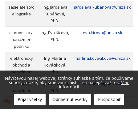
zasielateľstvo
Ing. Jaroslava
jaroslava.kubanova@uniza.sk
a logistika
Kubáňová,
PhD.
ekonomika a
Ing. Eva Kicová,
eva.kicova@uniza.sk
manažment
PhD.
podniku
elektronický
Ing. Martina
martina.kovacikova@uniza.sk
obchod a
Kováčiková,
manažment
PhD.
Návštevou našej webovej stránky súhlasíte s tým, že používame
súbory cookie, aby sme vám zaistili ten najlepší zážitok.
Viac
finančný
Ing. Eva Kicová,
eva.kicova@uniza.sk
informácií
manažment
PhD.
Prijať všetky
Odmietnuť všetky
Prispôsobiť
© 2026 Fakulta prevádzky a ekonomiky dopravy a spojov. Všetky práv
vyhradené.