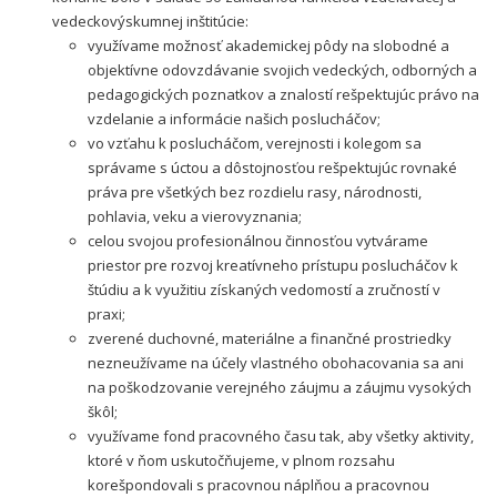
vedeckovýskumnej inštitúcie:
využívame možnosť akademickej pôdy na slobodné a
objektívne odovzdávanie svojich vedeckých, odborných a
pedagogických poznatkov a znalostí rešpektujúc právo na
vzdelanie a informácie našich poslucháčov;
vo vzťahu k poslucháčom, verejnosti i kolegom sa
správame s úctou a dôstojnosťou rešpektujúc rovnaké
práva pre všetkých bez rozdielu rasy, národnosti,
pohlavia, veku a vierovyznania;
celou svojou profesionálnou činnosťou vytvárame
priestor pre rozvoj kreatívneho prístupu poslucháčov k
štúdiu a k využitiu získaných vedomostí a zručností v
praxi;
zverené duchovné, materiálne a finančné prostriedky
nezneužívame na účely vlastného obohacovania sa ani
na poškodzovanie verejného záujmu a záujmu vysokých
škôl;
využívame fond pracovného času tak, aby všetky aktivity,
ktoré v ňom uskutočňujeme, v plnom rozsahu
korešpondovali s pracovnou náplňou a pracovnou