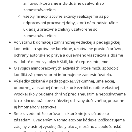
zmluvou, ktorú sme individuálne uzatvorili so
zamestnávateľom;
všetky mimopracovné aktivity realizujeme až po
odpracovaní pracovnej doby, ktorú nám individuálne
ukladajú pracovné zmluvy uzatvorené so
zamestnávateľom.
Vo vzťahu k domácej i zahraničnej vedeckej a pedagogickej
komunite sa správame korektne, uznávame pravidlá právnej
ochrany autorského práva a duševného vlastníctva a dbáme
na dobré meno vysokých škôl, ktoré reprezentujeme.
O svojich mimopracovných aktivitách, ktoré môžu spôsobiť
konflikt záujmov vopred informujeme zamestnávateľa.
Výsledky získané v pedagogickej, výskumnej, umeleckej,
odbornej, a ostatnej činnosti, ktoré vznikli na pôde vlastnej
vysokej školy budeme chrániť pred zneužitím a neposkytneme
ich tretím osobám bez náležitej ochrany duševného, prípadne
aj hmotného vlastníctva.
Sme si vedomí, že správaním, ktoré nie je v súlade so
zásadami, uvedenými v tomto etickom kódexe, poškodzujeme
záujmy vlastnej vysokej školy ako aj morálnu a spoločenskú