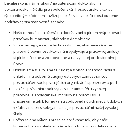
bakalárskom, inžinierskom/magisterskom, doktorskom a
doktorandskom štúdiu pre spoločenskú i hospodársku prax sa
týmto etickým kódexom zaväzujeme, že vo svojej činnosti budeme
dodržiavať nim stanovené zásady:
Naša činnosť je založená na dodržiavaní a plnom rešpektovaní
princípov humanizmu, slobody a demokracie.
Svoje pedagogické, vedeckovýskumné, akademické a iné
pracovné povinnosti, ktoré nám vyplývajú z pracovnej zmluvy,
si plníme čestne a zodpovedne a na vysokej profesionálnej
úrovni.
Udržiavame si svoju nezávislosť a slobodu rozhodovania s
ohľadom na odborné záujmy ostatných zamestnancov,
poslucháčov, spolupracujúcich organizácií, sponzorov a pod.
Svojím správaním spoluvytvárame atmosféru vysokej
pracovnej a spoločenskej morálky na pracovisku a
prispievame tak k formovaniu zodpovedajúcich medziľudských
vzťahov nielen s kolegami ale aj s poslucháčmi našej vysokej
školy.
Počas celého výkonu práce sa správame tak, aby naše
konanie bolo v súlade so základnou funkciou vzdelávacej a