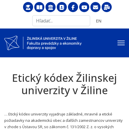
Search
Vyberte váš jazyk
EN
...
Etický kódex Žilinskej
univerzity v Žiline
… Etický kódex univerzity vyjadruje základné, mravné a etické
požiadavky na akademickú obec a ďalších zamestnancov univerzity
v zhode s Ústavou SR, so zákonom č. 131/2002 Z. z. o vysokých