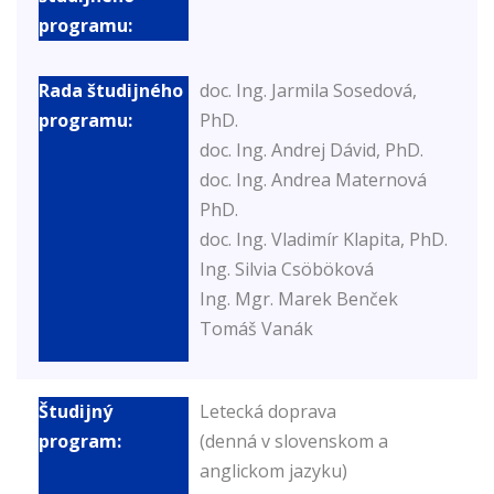
doc. Ing. Jarmila Sosedová,
PhD.
doc. Ing. Andrej Dávid, PhD.
doc. Ing. Andrea Maternová
PhD.
doc. Ing. Vladimír Klapita, PhD.
Ing. Silvia Csöböková
Ing. Mgr. Marek Benček
Tomáš Vanák
Letecká doprava
(denná v slovenskom a
anglickom jazyku)