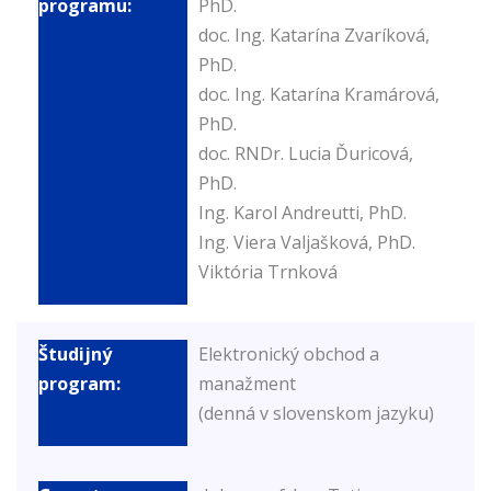
PhD.
doc. Ing. Katarína Zvaríková,
PhD.
doc. Ing. Katarína Kramárová,
PhD.
doc. RNDr. Lucia Ďuricová,
PhD.
Ing. Karol Andreutti, PhD.
Ing. Viera Valjašková, PhD.
Viktória Trnková
Elektronický obchod a
manažment
(denná v slovenskom jazyku)