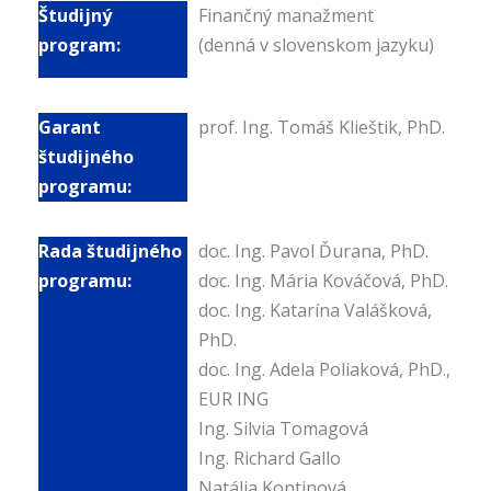
Finančný manažment
(denná v slovenskom jazyku)
prof. Ing. Tomáš Klieštik, PhD.
doc. Ing. Pavol Ďurana, PhD.
doc. Ing. Mária Kováčová, PhD.
doc. Ing. Katarína Valášková,
PhD.
doc. Ing. Adela Poliaková, PhD.,
EUR ING
Ing. Silvia Tomagová
Ing. Richard Gallo
Natália Kontinová