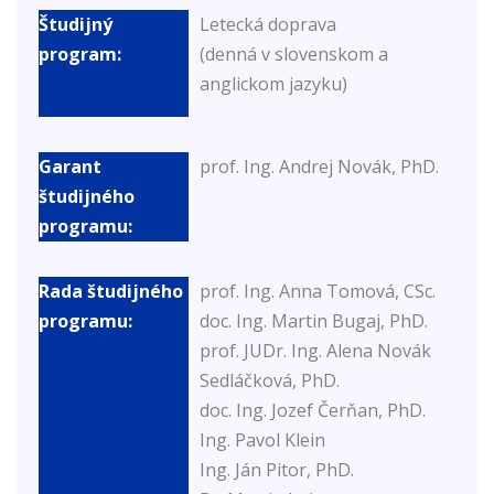
Letecká doprava
(denná v slovenskom a
anglickom jazyku)
prof. Ing. Andrej Novák, PhD.
prof. Ing. Anna Tomová, CSc.
doc. Ing. Martin Bugaj, PhD.
prof. JUDr. Ing. Alena Novák
Sedláčková, PhD.
doc. Ing. Jozef Čerňan, PhD.
Ing. Pavol Klein
Ing. Ján Pitor, PhD.