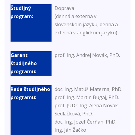
Doprava
(denná a externá v
slovenskom jazyku, denná a
externá v anglickom jazyku)
prof. Ing. Andrej Novák, PhD.
doc. Ing. Matúš Materna, PhD.
prof. Ing. Martin Bugaj, PhD.
prof. JUDr. Ing. Alena Novák
Sedláčková, PhD.
doc. Ing. Jozef Čerňan, PhD.
Ing. Ján Žačko