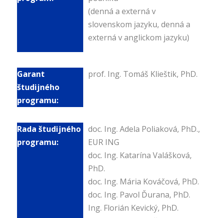
(denná a externá v
slovenskom jazyku, denná a
externá v anglickom jazyku)
prof. Ing. Tomáš Klieštik, PhD.
doc. Ing. Adela Poliaková, PhD.,
EUR ING
doc. Ing. Katarína Valášková,
PhD.
doc. Ing. Mária Kováčová, PhD.
doc. Ing. Pavol Ďurana, PhD.
Ing. Florián Kevický, PhD.