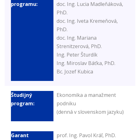
doc. Ing. Lucia Madleňáková,
PhD.
doc. Ing. Iveta Kremeňová,
PhD.
doc. Ing. Mariana
Strenitzerová, PhD.
Ing. Peter Šturdík
Ing. Miroslav Báťka, PhD.
Bc. Jozef Kubica
Ekonomika a manažment
podniku
(denná v slovenskom jazyku)
prof. Ing. Pavol Kráľ, PhD.