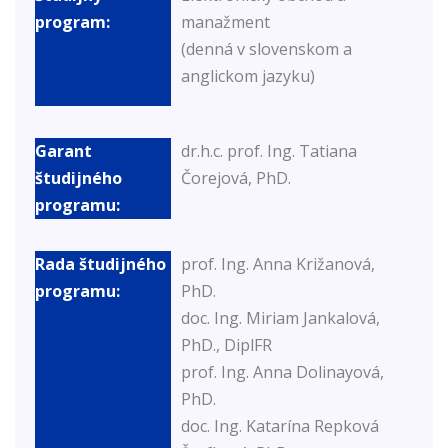
manažment
(denná v slovenskom a
anglickom jazyku)
dr.h.c. prof. Ing. Tatiana
Čorejová, PhD.
prof. Ing. Anna Križanová,
PhD.
doc. Ing. Miriam Jankalová,
PhD., DiplFR
prof. Ing. Anna Dolinayová,
PhD.
doc. Ing. Katarína Repková