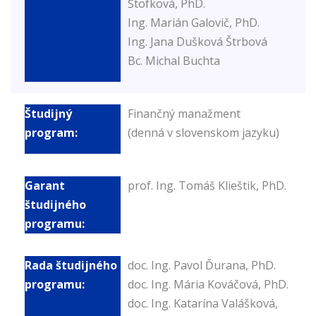
Štofková, PhD.
Ing. Marián Galovič, PhD.
Ing. Jana Dušková Štrbová
Bc. Michal Buchta
Finančný manažment
(denná v slovenskom jazyku)
prof. Ing. Tomáš Klieštik, PhD.
doc. Ing. Pavol Ďurana, PhD.
doc. Ing. Mária Kováčová, PhD.
doc. Ing. Katarína Valášková,