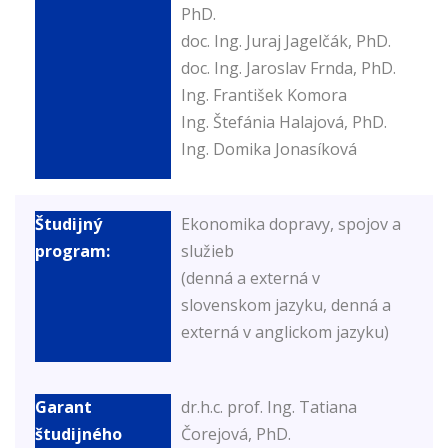
PhD.
doc. Ing. Juraj Jagelčák, PhD.
doc. Ing. Jaroslav Frnda, PhD.
Ing. František Komora
Ing. Štefánia Halajová, PhD.
Ing. Domika Jonasíková
Ekonomika dopravy, spojov a
služieb
(denná a externá v
slovenskom jazyku, denná a
externá v anglickom jazyku)
dr.h.c. prof. Ing. Tatiana
Čorejová, PhD.