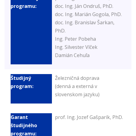
doc. Ing. Ján Ondruš, PhD.
doc. Ing. Marián Gogola, PhD.
doc. Ing. Branislav Šarkan,
PhD.
Ing. Peter Pobeha
Ing. Silvester Vlček
Damián Cehuľa
Železničná doprava
(denná a externá v
slovenskom jazyku)
prof. Ing. Jozef Gašparík, PhD.