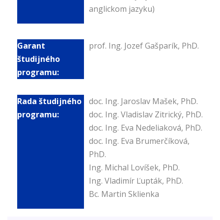
anglickom jazyku)
prof. Ing. Jozef Gašparík, PhD.
doc. Ing. Jaroslav Mašek, PhD.
doc. Ing. Vladislav Zitrický, PhD.
doc. Ing. Eva Nedeliaková, PhD.
doc. Ing. Eva Brumerčíková,
PhD.
Ing. Michal Lovíšek, PhD.
Ing. Vladimír Ľupták, PhD.
Bc. Martin Sklienka