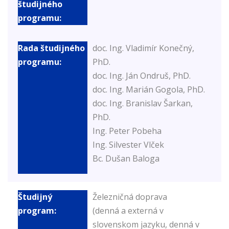
doc. Ing. Vladimír Konečný,
PhD.
doc. Ing. Ján Ondruš, PhD.
doc. Ing. Marián Gogola, PhD.
doc. Ing. Branislav Šarkan,
PhD.
Ing. Peter Pobeha
Ing. Silvester Vlček
Bc. Dušan Baloga
Železničná doprava
(denná a externá v
slovenskom jazyku, denná v