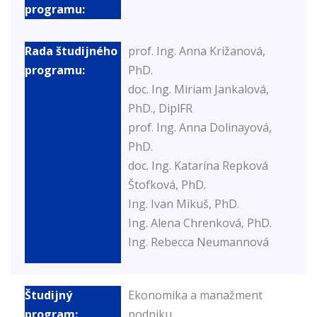
prof. Ing. Anna Križanová,
PhD.
doc. Ing. Miriam Jankalová,
PhD., DiplFR
prof. Ing. Anna Dolinayová,
PhD.
doc. Ing. Katarína Repková
Štofková, PhD.
Ing. Ivan Mikuš, PhD.
Ing. Alena Chrenková, PhD.
Ing. Rebecca Neumannová
Ekonomika a manažment
podniku