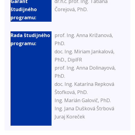
dr.h.c. prof. Ing. Tatiana
Čorejová, PhD.
prof. Ing. Anna Križanová,
PhD.
doc. Ing. Miriam Jankalová,
PhD., DiplFR
prof. Ing. Anna Dolinayová,
PhD.
doc. Ing. Katarína Repková
Štofková, PhD.
Ing. Marián Galovič, PhD.
Ing. Jana Dušková Štrbová
Juraj Koreček