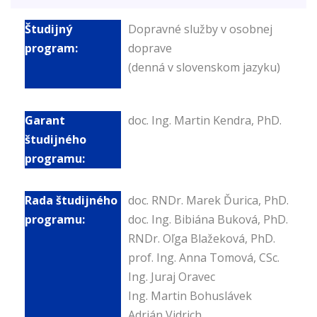
Dopravné služby v osobnej
doprave
(denná v slovenskom jazyku)
doc. Ing. Martin Kendra, PhD.
doc. RNDr. Marek Ďurica, PhD.
doc. Ing. Bibiána Buková, PhD.
RNDr. Oľga Blažeková, PhD.
prof. Ing. Anna Tomová, CSc.
Ing. Juraj Oravec
Ing. Martin Bohuslávek
Adrián Vidrich