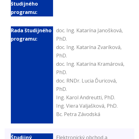
doc. Ing. Katarína Janošková,
PhD.
doc. Ing. Katarína Zvaríková,
PhD.
doc. Ing. Katarína Kramárová,
PhD.
doc. RNDr. Lucia Ďuricová,
PhD.
Ing. Karol Andreutti, PhD.
Ing. Viera Valjašková, PhD.
Bc. Petra Závodská
Elektronický obchod a