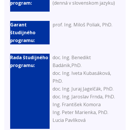
(denná v slovenskom jazyku)
prof. Ing. Miloš Poliak, PhD.
doc. Ing. Benedikt
Badánik,PhD.
doc. Ing. Iveta Kubasáková,
PhD.
doc. Ing. Juraj Jagelčák, PhD.
doc. Ing. Jaroslav Frnda, PhD.
Ing. František Komora
Ing. Peter Marienka, PhD.
Lucia Pavlíková