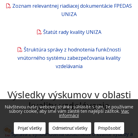
Zoznam relevantnej riadiacej dokumentácie FPEDAS
UNIZA
Štatút rady kvality UNIZA
Štruktúra správy z hodnotenia funkčnosti
vnútorného systému zabezpečovania kvality
vzdelávania
Výsledky výskumov v oblasti
kvality vzdelávania
Návštevou našej webovej stránky súhlasíte s tým, že používame
súbory cookie, aby sme vám zaistili ten najlepší zážitok.
Viac
informácií
Prijať všetky
Odmietnuť všetky
Prispôsobiť
Správa z vyhodnotenia dotazníkov o kvalite výučby a