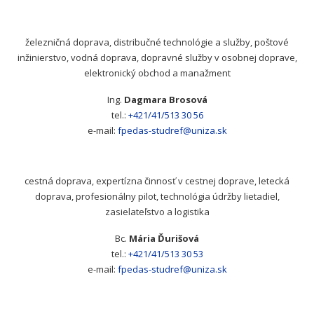
železničná doprava, distribučné technológie a služby, poštové
inžinierstvo, vodná doprava, dopravné služby v osobnej doprave,
elektronický obchod a manažment
Ing.
Dagmara Brosová
tel.:
+421/41/513 30 56
e-mail:
fpedas-studref@uniza.sk
cestná doprava, expertízna činnosť v cestnej doprave, letecká
doprava, profesionálny pilot, technológia údržby lietadiel,
zasielateľstvo a logistika
Bc.
Mária Ďurišová
tel.:
+421/41/513 30 53
e-mail:
fpedas-studref@uniza.sk