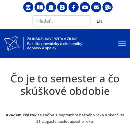
Search
Vyberte váš jazyk
EN
...
Čo je to semester a čo
skúškové obdobie
Akademický rok
sa začína 1. septembra bežného roka a skončí sa
31. augusta nasledujúceho roka.