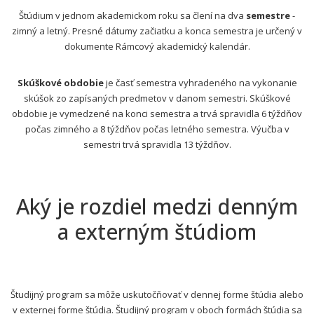
Štúdium v jednom akademickom roku sa člení na dva
semestre
-
zimný a letný. Presné dátumy začiatku a konca semestra je určený v
dokumente Rámcový akademický kalendár.
Skúškové obdobie
je časť semestra vyhradeného na vykonanie
skúšok zo zapísaných predmetov v danom semestri. Skúškové
obdobie je vymedzené na konci semestra a trvá spravidla 6 týždňov
počas zimného a 8 týždňov počas letného semestra. Výučba v
semestri trvá spravidla 13 týždňov.
Aký je rozdiel medzi denným
a externým štúdiom
Študijný program sa môže uskutočňovať v dennej forme štúdia alebo
v externej forme štúdia. Študijný program v oboch formách štúdia sa