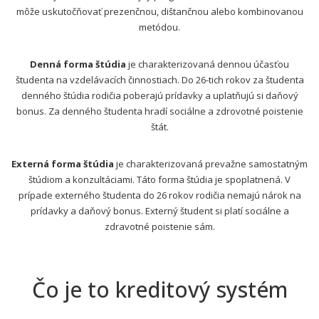
môže uskutočňovať prezenčnou, dištančnou alebo kombinovanou
metódou.
Denná forma štúdia
je charakterizovaná dennou účasťou
študenta na vzdelávacích činnostiach. Do 26-tich rokov za študenta
denného štúdia rodičia poberajú prídavky a uplatňujú si daňový
bonus. Za denného študenta hradí sociálne a zdrovotné poistenie
štát.
Externá forma štúdia
je charakterizovaná prevažne samostatným
štúdiom a konzultáciami. Táto forma štúdia je spoplatnená. V
prípade externého študenta do 26 rokov rodičia nemajú nárok na
prídavky a daňový bonus. Externý študent si platí sociálne a
zdravotné poistenie sám.
Čo je to kreditový systém