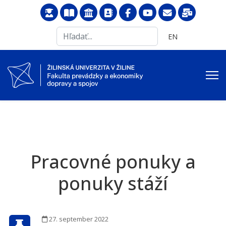
Search
Vyberte váš jazyk
EN
...
Pracovné ponuky a
ponuky stáží
27. september 2022