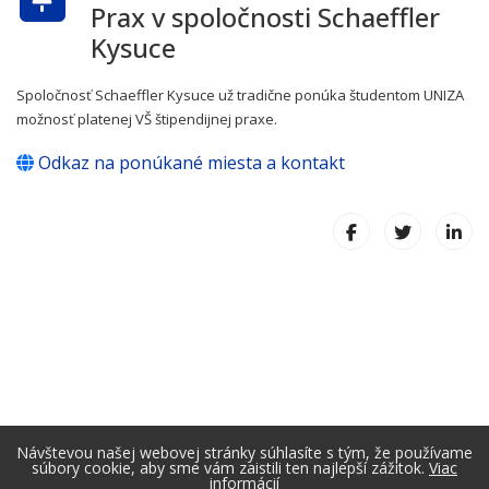
Prax v spoločnosti Schaeffler
Kysuce
Spoločnosť Schaeffler Kysuce už tradične ponúka študentom UNIZA
možnosť platenej VŠ štipendijnej praxe.
Odkaz na ponúkané miesta a kontakt
Návštevou našej webovej stránky súhlasíte s tým, že používame
súbory cookie, aby sme vám zaistili ten najlepší zážitok.
Viac
informácií