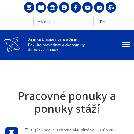
Search
Vyberte váš jazyk
EN
...
Pracovné ponuky a
ponuky stáží
20. jún 2022
Ostatná aktualizácia: 20. jún 2022