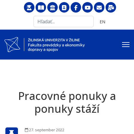
Search
Vyberte váš jazyk
EN
...
Pracovné ponuky a
ponuky stáží
27. september 2022