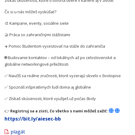
získaš skúsenosti, ktoré ti otvoria dvere v kariére aj v živote.
Čo si u nás môžeš vyskúšať?
🎨 Kampane, eventy, sociálne siete
🤝 Práca so zahraničnými stážistami
✈️ Pomoc študentom vycestovať na stáže do zahraničia
🌐 Budovanie kontaktov – od lokálnych až po celoslovenské a
globálne networkingové príležitosti
✅ Naučíš sa reálne zručnosti, ktoré vyzerajú skvelo v životopise
✅ Spoznáš inšpiratívnych ľudí doma aj globálne
✅ Získaš skúsenosti, ktoré využiješ už počas školy
👉
Registruj sa a zisti, čo všetko s nami môžeš zažiť:
https://bit.ly/aiesec-bb
plagát