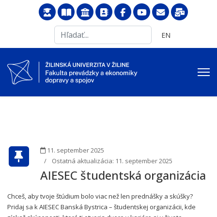
Search
Vyberte váš jazyk
EN
...
11. september 2025
Ostatná aktualizácia: 11. september 2025
AIESEC študentská organizácia
Chceš, aby tvoje štúdium bolo viac než len prednášky a skúšky?
Pridaj sa k AIESEC Banská Bystrica – študentskej organizácii, kde