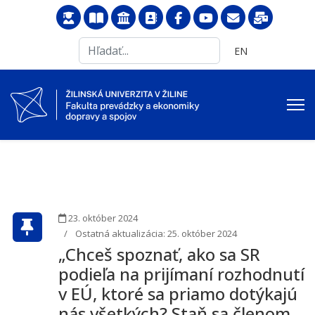
Search
Vyberte váš jazyk
EN
...
23. október 2024
Ostatná aktualizácia: 25. október 2024
„Chceš spoznať, ako sa SR
podieľa na prijímaní rozhodnutí
v EÚ, ktoré sa priamo dotýkajú
nás všetkých? Staň sa členom