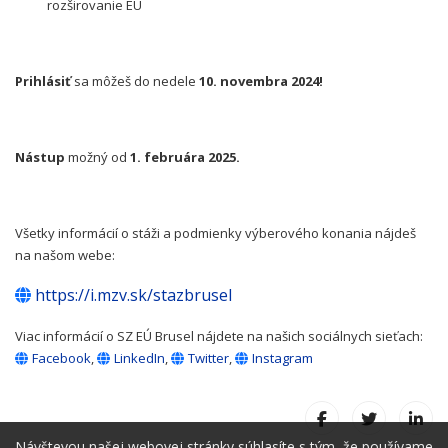
rozširovanie EÚ
Prihlásiť
sa môžeš do nedele
10. novembra 2024!
Nástup
možný od
1. februára 2025.
Všetky informácií o stáži a podmienky výberového konania nájdeš
na našom webe:
https://i.mzv.sk/stazbrusel
Viac informácií o SZ EÚ Brusel nájdete na našich sociálnych sieťach:
Facebook
,
LinkedIn
,
Twitter
,
Instagram
Návštevou našej webovej stránky súhlasíte s tým, že používame