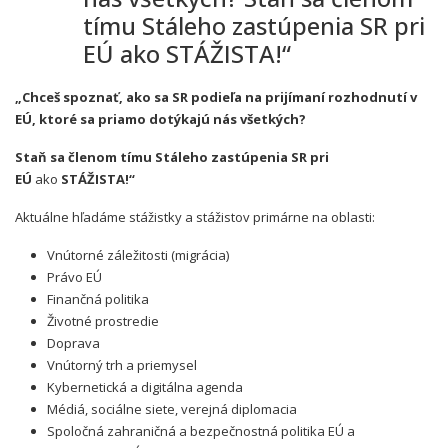
tímu Stáleho zastúpenia SR pri
EÚ ako STÁŽISTA!“
„Chceš spoznať, ako sa SR podieľa na prijímaní rozhodnutí v
EÚ, ktoré sa priamo dotýkajú nás všetkých?
Staň sa členom tímu Stáleho zastúpenia SR pri
EÚ
ako
STÁŽISTA!“
Aktuálne hľadáme stážistky a stážistov primárne na oblasti:
Vnútorné záležitosti (migrácia)
Právo EÚ
Finančná politika
Životné prostredie
Doprava
Vnútorný trh a priemysel
Kybernetická a digitálna agenda
Médiá, sociálne siete, verejná diplomacia
Spoločná zahraničná a bezpečnostná politika EÚ a