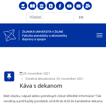
Search
Vyberte váš jazyk
EN
...
29. november 2021
Ostatná aktualizácia: 29. november 2021
Káva s dekanom
Máš otázku, nápad alebo potrebuješ získať dôležité informácie? Tak
neváhaj a príď každý pondelok od 8.00 do 8.30 do kandelárie dekana