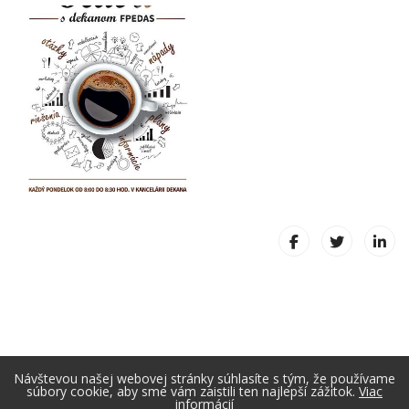
Návštevou našej webovej stránky súhlasíte s tým, že používame
súbory cookie, aby sme vám zaistili ten najlepší zážitok.
Viac
informácií