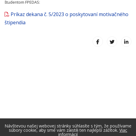
študentom FPEDAS:
Príkaz dekana č. 5/2023 o poskytovaní motivačného
štipendia
Návštevou našej webovej stránky súhlasíte s tým, že používame
súbory cookie, aby sme vám zaistili ten najlepší zážitok.
Viac
informácií