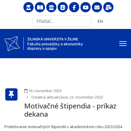
Search
Vyberte váš jazyk
EN
...
16. november 2023
Ostatná aktualizácia: 23. november 2023
Motivačné štipendia - príkaz
dekana
Prideľovanie motivačných štipendií v akademickom roku 2023/2024