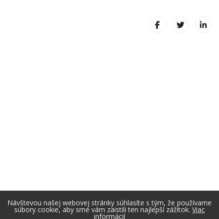
Návštevou našej webovej stránky súhlasíte s tým, že používame
súbory cookie, aby sme vám zaistili ten najlepší zážitok.
Viac
informácií