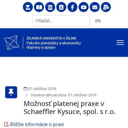
Search
Vyberte váš jazyk
EN
...
07. október 2019
Ostatná aktualizácia: 07. október 2019
Možnosť platenej praxe v
Schaeffler Kysuce, spol. s r.o.
Bližšie informácie o praxi