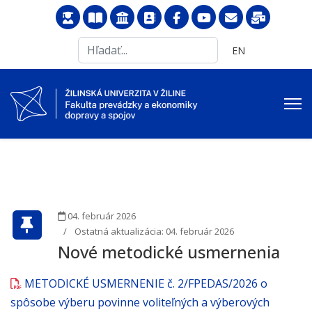
Search
Vyberte váš jazyk
EN
...
04. február 2026
Ostatná aktualizácia: 04. február 2026
Nové metodické usmernenia
METODICKÉ USMERNENIE č. 2/FPEDAS/2026 o
spôsobe výberu povinne voliteľných a výberových