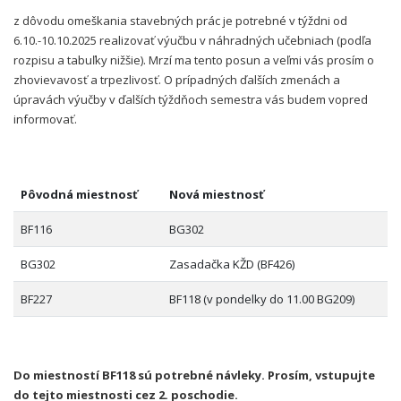
z dôvodu omeškania stavebných prác je potrebné v týždni od
6.10.-10.10.2025 realizovať výučbu v náhradných učebniach (podľa
rozpisu a tabuľky nižšie). Mrzí ma tento posun a veľmi vás prosím o
zhovievavosť a trpezlivosť. O prípadných ďalších zmenách a
úpravách výučby v ďalších týždňoch semestra vás budem vopred
informovať.
Pôvodná miestnosť
Nová miestnosť
BF116
BG302
BG302
Zasadačka KŽD (BF426)
BF227
BF118 (v pondelky do 11.00 BG209)
Do miestností BF118 sú potrebné návleky. Prosím, vstupujte
do tejto miestnosti cez 2. poschodie.