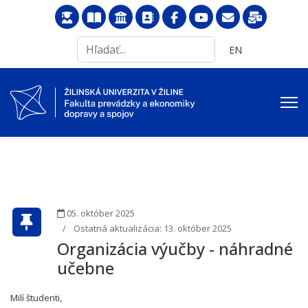
Search
Vyberte váš jazyk
EN
...
05. október 2025
Ostatná aktualizácia: 13. október 2025
Organizácia výučby - náhradné
učebne
Milí študenti,