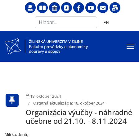
Search
Vyberte váš jazyk
EN
...
18. október 2024
Ostatná aktualizácia: 18. október 2024
Organizácia výučby - náhradné
učebne od 21.10. - 8.11.2024
Milí študenti,