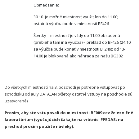
Obmedzenie:
30.10. je možné miestnosť využiť len do 11.00;
ostatná výučba bude v miestnosti BF426
Štvrtky – miestnosť je vždy do 11.00 obsadená
(prebieha tam iná výučba) – preklad do BF426 (24.10.
sa výučba bude konať v miestnosti BF249); od 13-
14.00 je blokovaná ako náhrada za našu BG302
Do všetkých miestností na 3. poschodí je potrebné vstupovať po
schodisku od auly DATALAN (všetky ostatné vstupy na poschodie sú
uzatvorené).
Prosím, aby ste vstupovali do miestnosti BF009 cez železničné
laboratórium (vyučujúcich čakajte na vrátnici FPEDAS; na
prechod prosím použite návleky).