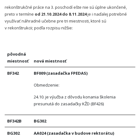
rekonštrukčné práce na 3. poschodí ešte nie sú úplne ukončené,
preto v termíne
od 21.10.2024 do 8.11.2024
je i naďalej potrebné
využívať náhradné učebne pre tri miestnosti, ktoré sú
v rekonštrukcii; podľa rozpisu nižšie:
pôvodná
miestnosť
nová miestnosť
BF342
BF009 (zasadačka FPEDAS)
Obmedzenie:
24.10. je výučba z dôvodu konania školenia
presunutá do zasadačky KŽD (BF426)
BF342B
BG302
BG302
AA024 (zasadačka v budove rektorátu)