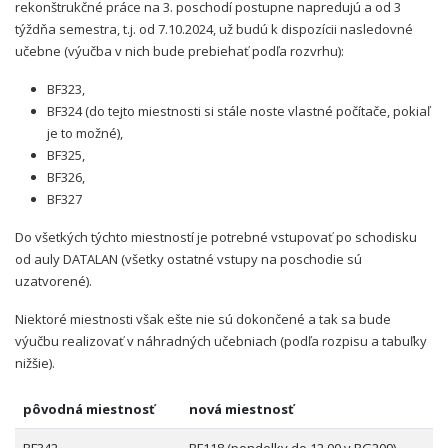
rekonštrukčné práce na 3. poschodí postupne napredujú a od 3
týždňa semestra, t.j. od 7.10.2024, už budú k dispozícii nasledovné
učebne (výučba v nich bude prebiehať podľa rozvrhu):
BF323,
BF324 (do tejto miestnosti si stále noste vlastné počítače, pokiaľ
je to možné),
BF325,
BF326,
BF327
Do všetkých týchto miestností je potrebné vstupovať po schodisku
od auly DATALAN (všetky ostatné vstupy na poschodie sú
uzatvorené).
Niektoré miestnosti však ešte nie sú dokončené a tak sa bude
výučbu realizovať v náhradných učebniach (podľa rozpisu a tabuľky
nižšie).
pôvodná miestnosť
nová miestnosť