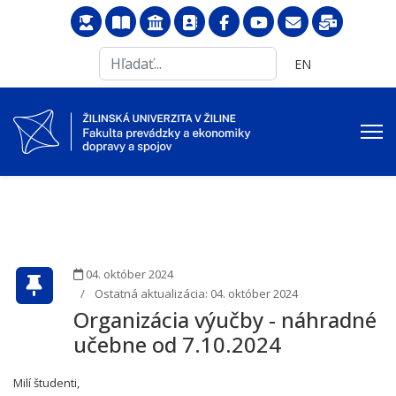
Search
Vyberte váš jazyk
EN
...
04. október 2024
Ostatná aktualizácia: 04. október 2024
Organizácia výučby - náhradné
učebne od 7.10.2024
Milí študenti,