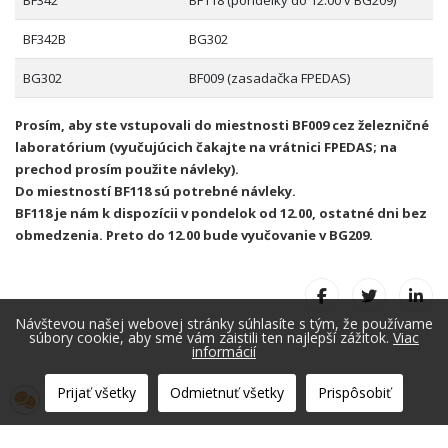
BF342
BF118 (pondelky do 12.00 v BG209)
BF342B
BG302
BG302
BF009 (zasadačka FPEDAS)
Prosím, aby ste vstupovali do miestnosti BF009 cez železničné
laboratórium (vyučujúcich čakajte na vrátnici FPEDAS; na
prechod prosím použite návleky).
Do miestností BF118 sú potrebné návleky.
BF118 je nám k dispozícii v pondelok od 12.00, ostatné dni bez
obmedzenia. Preto do 12.00 bude vyučovanie v BG209.
Návštevou našej webovej stránky súhlasíte s tým, že používame
súbory cookie, aby sme vám zaistili ten najlepší zážitok.
Viac
informácií
Prijať všetky
Odmietnuť všetky
Prispôsobiť