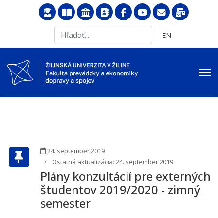
Search
Vyberte váš jazyk
EN
...
24. september 2019
Ostatná aktualizácia: 24. september 2019
Plány konzultácií pre externých
študentov 2019/2020 - zimný
semester