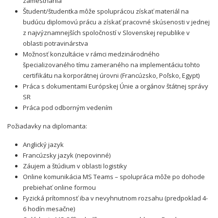
zamestnania
Študent/študentka môže spoluprácou získať materiál na
budúcu diplomovú prácu a získať pracovné skúsenosti v jednej
z najvýznamnejších spoločností v Slovenskej republike v
oblasti potravinárstva
Možnosť konzultácie v rámci medzinárodného
špecializovaného tímu zameraného na implementáciu tohto
certifikátu na korporátnej úrovni (Francúzsko, Poľsko, Egypt)
Práca s dokumentami Európskej Únie a orgánov štátnej správy
SR
Práca pod odborným vedením
Požiadavky na diplomanta:
Anglický jazyk
Francúzsky jazyk (nepovinné)
Záujem a štúdium v oblasti logistiky
Online komunikácia MS Teams – spolupráca môže po dohode
prebiehať online formou
Fyzická prítomnosť iba v nevyhnutnom rozsahu (predpoklad 4-
6 hodín mesačne)