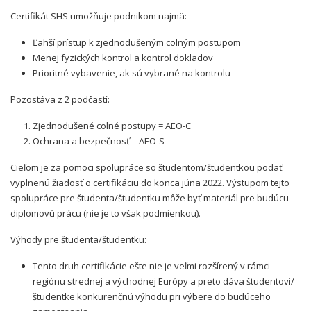
Certifikát SHS umožňuje podnikom najmä:
Ľahší prístup k zjednodušeným colným postupom
Menej fyzických kontrol a kontrol dokladov
Prioritné vybavenie, ak sú vybrané na kontrolu
Pozostáva z 2 podčastí:
Zjednodušené colné postupy = AEO-C
Ochrana a bezpečnosť = AEO-S
Cieľom je za pomoci spolupráce so študentom/študentkou podať
vyplnenú žiadosť o certifikáciu do konca júna 2022. Výstupom tejto
spolupráce pre študenta/študentku môže byť materiál pre budúcu
diplomovú prácu (nie je to však podmienkou).
Výhody pre študenta/študentku:
Tento druh certifikácie ešte nie je veľmi rozšírený v rámci
regiónu strednej a východnej Európy a preto dáva študentovi/
študentke konkurenčnú výhodu pri výbere do budúceho