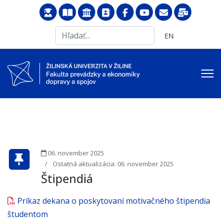
Search
Vyberte váš jazyk
EN
...
06. november 2025
Ostatná aktualizácia: 06. november 2025
Štipendiá
Príkaz dekana o poskytovaní motivačného štipendia
študentom