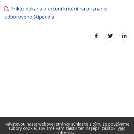
Príkaz dekana o určení kritérií na priznanie
odborového štipendia
Návštevou našej webovej stránky súhlasíte s tým, že používame
súbory cookie, aby sme vám zaistili ten najlepší zážitok.
Viac
informácií