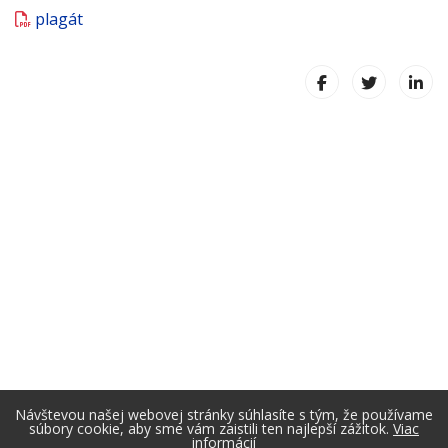
plagát
Návštevou našej webovej stránky súhlasíte s tým, že používame
súbory cookie, aby sme vám zaistili ten najlepší zážitok.
Viac
informácií