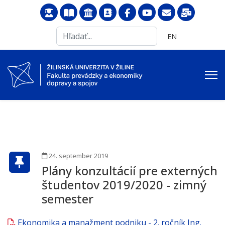
Search
Vyberte váš jazyk
EN
...
24. september 2019
Plány konzultácií pre externých
študentov 2019/2020 - zimný
semester
Ekonomika a manažment podniku - 2. ročník Ing.