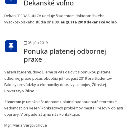
Dekanské voľno
Dekan FPEDAS UNIZA udeľuje študentom doktorandského
vysokoškolského štúdia dňa
30. augusta 2019 dekanské voľno
.
05. jún 2019
Ponuka platenej odbornej
praxe
Vážení študenti, dovoľujeme si Vás osloviť s ponukou platenej
odbornej praxe počas obdobia júl - august 2019 pre študentov
Fakulty prevádzky a ekonomiky dopravy a spojov, Žilinskej
univerzity v Žiline.
Zámerom je umožniť študentom uplatniť nadobudnuté teoretické
vedomosti pri riešení konkrétnych problémov mesta Prešov v oblasti
dopravy. V prípade záujmu nás kontaktujte:
Mgr. Mária Vargovčíková