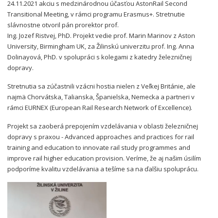
24.11.2021 akciu s medzinárodnou účasťou AstonRail Second
Transitional Meeting, v rámci programu Erasmus+. Stretnutie
slávnostne otvoril pán prorektor prof.
Ing. Jozef Ristvej, PhD. Projekt vedie prof. Marin Marinov z Aston
University, Birmingham UK, za Žilinskú univerzitu prof. Ing. Anna
Dolinayová, PhD. v spolupráci s kolegami z katedry železničnej
dopravy.
Stretnutia sa zúčastnili vzácni hostia nielen z Veľkej Británie, ale
najmä Chorvátska, Talianska, Španielska, Nemecka a partneri v
rámci EURNEX (European Rail Research Network of Excellence).
Projekt sa zaoberá prepojením vzdelávania v oblasti železničnej
dopravy s praxou - Advanced approaches and practices for rail
training and education to innovate rail study programmes and
improve rail higher education provision. Veríme, že aj našim úsilím
podporíme kvalitu vzdelávania a tešíme sa na ďalšiu spoluprácu.