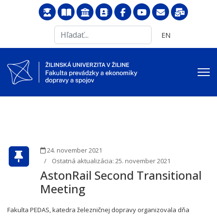
Search
Vyberte váš jazyk
EN
...
24. november 2021
Ostatná aktualizácia: 25. november 2021
AstonRail Second Transitional
Meeting
Fakulta PEDAS, katedra železničnej dopravy organizovala dňa