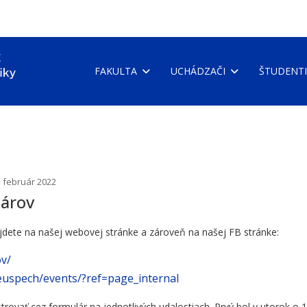
FAKULTA
UCHÁDZAČI
ŠTUDENTI
. február 2022
nárov
jdete na našej webovej stránke a zároveň na našej FB stránke:
ov/
euspech/events/?ref=page_internal
trovať cez formulár na jednotlivých udalostiach. Prvý bol v utorok o 1