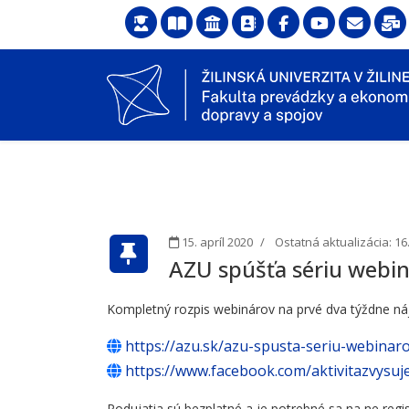
15. apríl 2020
Ostatná aktualizácia: 16
AZU spúšťa sériu webi
Kompletný rozpis webinárov na prvé dva týždne ná
https://azu.sk/azu-spusta-seriu-webinar
https://www.facebook.com/aktivitazvysuj
Podujatia sú bezplatné a je potrebné sa na ne regis