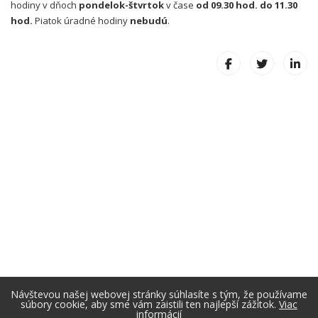
hodiny v dňoch
pondelok-štvrtok
v čase
od 09.30 hod. do 11.30
hod.
Piatok úradné hodiny
nebudú
.
Návštevou našej webovej stránky súhlasíte s tým, že používame
súbory cookie, aby sme vám zaistili ten najlepší zážitok.
Viac
informácií