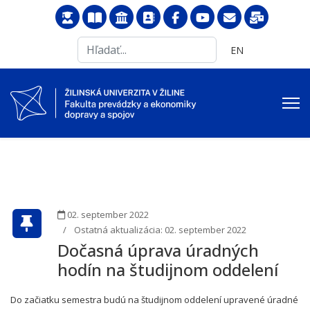
Search
Vyberte váš jazyk
EN
...
02. september 2022
Ostatná aktualizácia: 02. september 2022
Dočasná úprava úradných
hodín na študijnom oddelení
Do začiatku semestra budú na študijnom oddelení upravené úradné