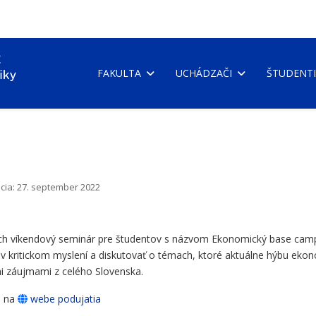
FAKULTA
UCHÁDZAČI
ŠTUDENTI
cia: 27. september 2022
ciach víkendový seminár pre študentov s názvom Ekonomický base ca
d v kritickom myslení a diskutovať o témach, ktoré aktuálne hýbu ek
i záujmami z celého Slovenska.
é na
webe podujatia