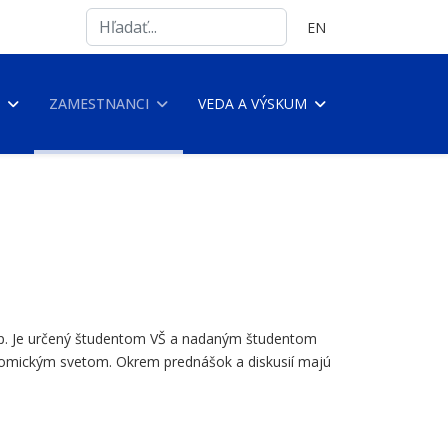
Search
Vyberte váš jazyk
EN
...
ZAMESTNANCI
VEDA A VÝSKUM
mp. Je určený študentom VŠ a nadaným študentom
onomickým svetom. Okrem prednášok a diskusií majú