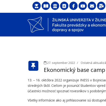
27. september 2022
Ostatná aktualizá
Ekonomický base camp
13. – 16. októbra 2022 organizuje INESS v Bojni
stredných škôl. Cieľom je posunúť študentov vpre
účastníci možnosť spoznať rovesníkov s podobným
Všetky informácie ako aj prihlasovanie sú dostupn