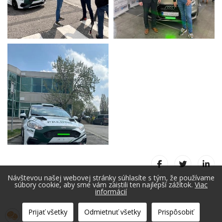
Návštevou našej webovej stránky súhlasíte s tým, že používame
súbory cookie, aby sme vám zaistili ten najlepší zážitok.
Viac
informácií
Prijať všetky
Odmietnuť všetky
Prispôsobiť