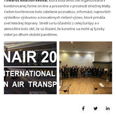
Towards Aviation Revival
, ktorá bola tento rok organizovaná v
kombinovanej forme on-line a prezenčne v prostredí slnečnej Malty.
Cieľom konferencie bolo zdieľanie poznatkov, informácií, najnovších
výsledkov výskumov a inovatívnych riešení výziev, ktoré prináša
svet leteckej dopravy. Stretli sa tu účastníci z celej Európy a v
atmosfére bolo cítiť, že sú šťastní, že konečne sa mohli aj fyzicky
vidieť po dlhom období pandémie.