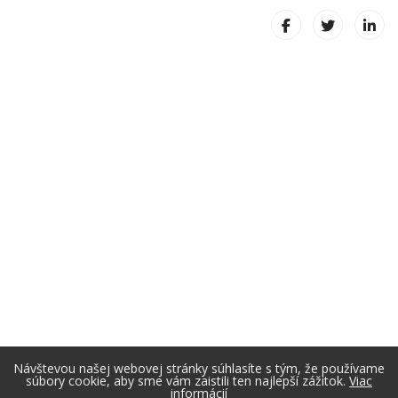
Návštevou našej webovej stránky súhlasíte s tým, že používame
súbory cookie, aby sme vám zaistili ten najlepší zážitok.
Viac
informácií