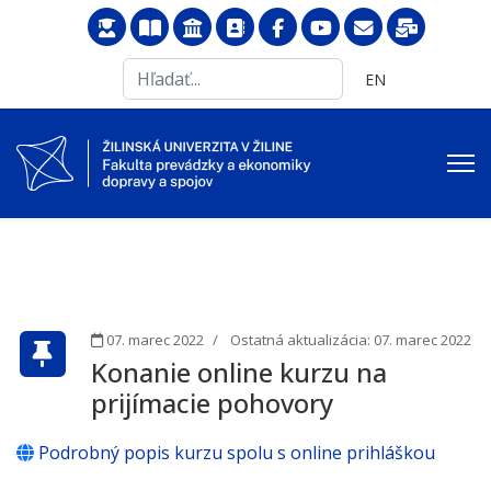
Search
Vyberte váš jazyk
EN
...
07. marec 2022
Ostatná aktualizácia: 07. marec 2022
Konanie online kurzu na
prijímacie pohovory
Podrobný popis kurzu spolu s online prihláškou