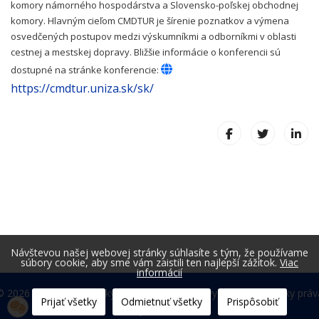
komory námorného hospodárstva a Slovensko-poľskej obchodnej
komory. Hlavným cieľom CMDTUR je šírenie poznatkov a výmena
osvedčených postupov medzi výskumníkmi a odborníkmi v oblasti
cestnej a mestskej dopravy. Bližšie informácie o konferencii sú
dostupné na stránke konferencie:
https://cmdtur.uniza.sk/sk/
Návštevou našej webovej stránky súhlasíte s tým, že používame
súbory cookie, aby sme vám zaistili ten najlepší zážitok.
Viac
informácií
© 2026 Fakulta prevádzky a ekonomiky dopravy a spojov. Všetky práv
Prijať všetky
Odmietnuť všetky
Prispôsobiť
vyhradené.