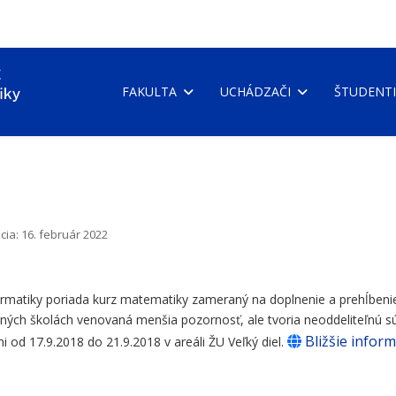
FAKULTA
UCHÁDZAČI
ŠTUDENTI
cia: 16. február 2022
ormatiky poriada kurz matematiky zameraný na doplnenie a prehĺbeni
edných školách venovaná menšia pozornosť, ale tvoria neoddeliteľnú s
Bližšie inform
i od 17.9.2018 do 21.9.2018 v areáli ŽU Veľký diel.