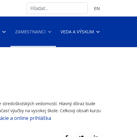
Search
Vyberte váš jazyk
EN
...
ZAMESTNANCI
VEDA A VÝSKUM
e stredoškolských vedomostí. Hlavný dôraz bude
účasť výučby na vysokej škole. Celkový obsah kurzu
ácie a online prihláška