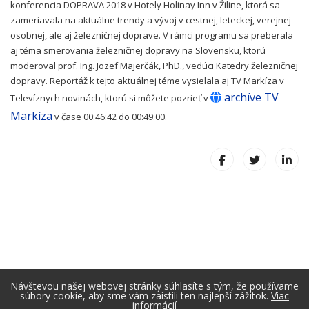
konferencia DOPRAVA 2018 v Hotely Holinay Inn v Žiline, ktorá sa
zameriavala na aktuálne trendy a vývoj v cestnej, leteckej, verejnej
osobnej, ale aj železničnej doprave. V rámci programu sa preberala
aj téma smerovania železničnej dopravy na Slovensku, ktorú
moderoval prof. Ing. Jozef Majerčák, PhD., vedúci Katedry železničnej
dopravy. Reportáž k tejto aktuálnej téme vysielala aj TV Markíza v
archíve TV
Televíznych novinách, ktorú si môžete pozrieť v
Markíza
v čase 00:46:42 do 00:49:00.
Návštevou našej webovej stránky súhlasíte s tým, že používame
súbory cookie, aby sme vám zaistili ten najlepší zážitok.
Viac
informácií