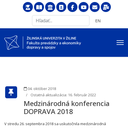
Search
Vyberte váš jazyk
EN
...
04. október 2018
Ostatná aktualizácia: 16. február 2022
Medzinárodná konferencia
DOPRAVA 2018
V stredu 26. septembra 2018 sa uskutočnila medzinárodná