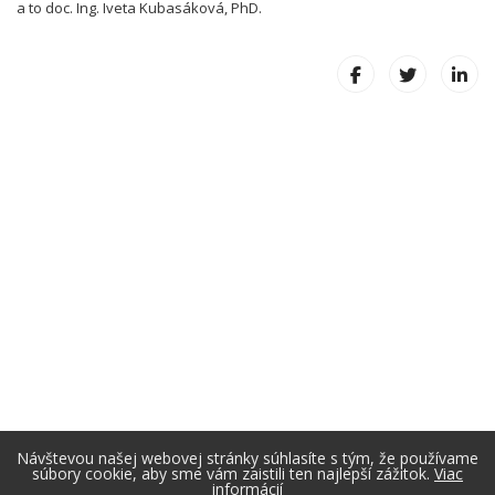
a to doc. Ing. Iveta Kubasáková, PhD.
Návštevou našej webovej stránky súhlasíte s tým, že používame
súbory cookie, aby sme vám zaistili ten najlepší zážitok.
Viac
informácií