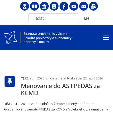
Search
Vyberte váš jazyk
EN
...
22. apríl 2026
Ostatná aktualizácia: 22. apríl 2026
Menovanie do AS FPEDAS za
KCMD
Dňa 22.4.2026 bol z náhradníkov žrebom určený senátor do
Akademického senátu FPEDAS za KCMD a Volebného zhromaždenia