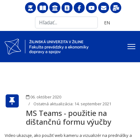
Search
Vyberte váš jazyk
EN
...
06. október 2020
Ostatná aktualizácia: 14. september 2021
MS Teams - použitie na
dištančnú formu výučby
Video ukazuje, ako použiť web kameru a vizualizér na prednášky a