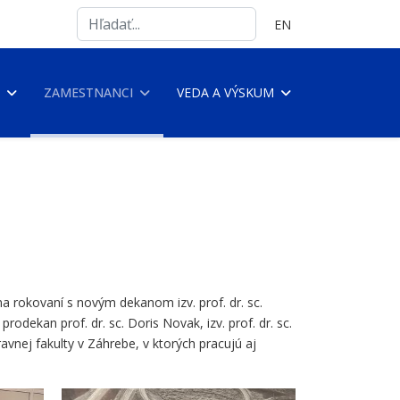
Search
Vyberte váš jazyk
EN
...
ZAMESTNANCI
VEDA A VÝSKUM
 na rokovaní s novým dekanom izv. prof. dr. sc.
odekan prof. dr. sc. Doris Novak, izv. prof. dr. sc.
ravnej fakulty v Záhrebe, v ktorých pracujú aj