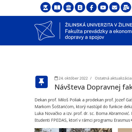
24. október 2022
Ostatná aktualizácia
Návšteva Dopravnej fak
Dekan prof. Miloš Poliak a prodekan prof. Jozef Gaš
Markom Šoštarićom, ktorý nastúpil do funkcie dekana 
Luka Novačko a izv. prof. dr. sc. Borna Abramović. P
študenti FPEDAS, ktorí v rámci programu Erasmus+