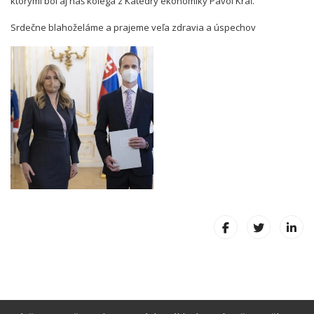
ktorými bol aj náš kolega z Katedry ekonomiky Pavol Kráľ.
Srdečne blahoželáme a prajeme veľa zdravia a úspechov