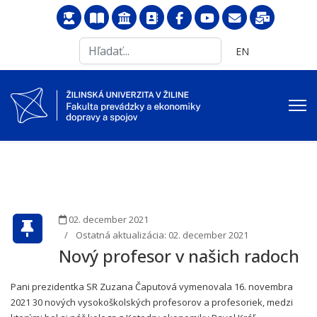
Search
Vyberte váš jazyk
EN
...
02. december 2021
Ostatná aktualizácia: 02. december 2021
Nový profesor v našich radoch
Pani prezidentka SR Zuzana Čaputová vymenovala 16. novembra
2021 30 nových vysokoškolských profesorov a profesoriek, medzi