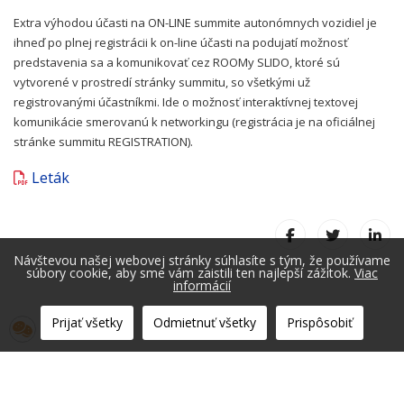
Extra výhodou účasti na ON-LINE summite autonómnych vozidiel je
ihneď po plnej registrácii k on-line účasti na podujatí možnosť
predstavenia sa a komunikovať cez ROOMy SLIDO, ktoré sú
vytvorené v prostredí stránky summitu, so všetkými už
registrovanými účastníkmi. Ide o možnosť interaktívnej textovej
komunikácie smerovanú k networkingu (registrácia je na oficiálnej
stránke summitu REGISTRATION).
Leták
Návštevou našej webovej stránky súhlasíte s tým, že používame
súbory cookie, aby sme vám zaistili ten najlepší zážitok.
Viac
informácií
Prijať všetky
Odmietnuť všetky
Prispôsobiť
© 2026 Fakulta prevádzky a ekonomiky dopravy a spojov. Všetky práv