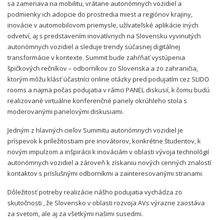
sa zameriava na mobilitu, vrátane autonómnych vozidiel a
podmienky ich adopcie do prostredia miest a regiónov krajiny,
inovácie v automobilovom priemysle, užívateľské aplikácie iných
odvetví, aj s predstavením inovatívnych na Slovensku vyvinutých
autonómnych vozidiel a sleduje trendy súčasnej digitálnej
transformácie v kontexte. Summit bude zahŕňať vystúpenia
špičkových rečníkov – odborníkov zo Slovenska a zo zahraničia,
ktorým môžu klásť účastníci online otázky pred podujatím cez SLIDO
rooms a najmä počas podujatia v rámci PANEL diskusií, k čomu budú
realizované virtuálne konferenčné panely okrúhleho stola s
moderovanými panelovými diskusiami.
Jedným z hlavných cieľov Summitu autonómnych vozidiel je
príspevok k príležitostiam pre inovátorov, konkrétne študentov, k
novým impulzom a inšpirácii k inováciám v oblasti vývoja technológií
autonómnych vozidiel a zároveň k získaniu nových cenných znalostí
kontaktov s príslušnými odborníkmi a zainteresovanými stranami.
Dôležitosť potreby realizácie nášho podujatia vychádza zo
skutočnosti , že Slovensko v oblasti rozvoja AVs výrazne zaostáva
za svetom, ale aj za všetkými našimi susedmi.