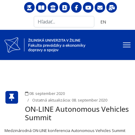
Search
Vyberte váš jazyk
EN
...
08. september 2020
Ostatná aktualizácia: 08. september 2020
ON-LINE Autonomous Vehicles
Summit
Medzinárodná ON-LINE konferencia Autonomous Vehicles Summit