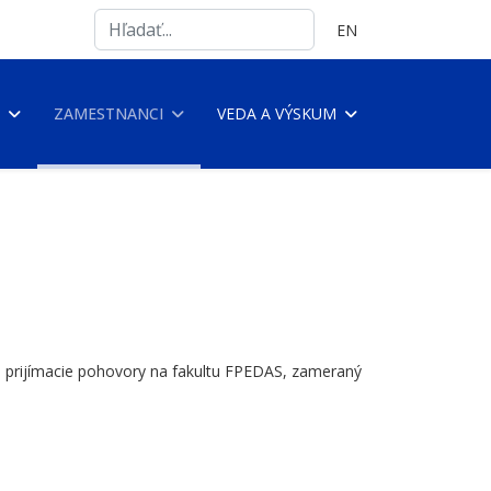
Search
Vyberte váš jazyk
EN
...
ZAMESTNANCI
VEDA A VÝSKUM
na prijímacie pohovory na fakultu FPEDAS, zameraný