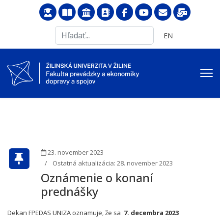
Search
Vyberte váš jazyk
EN
...
23. november 2023
Ostatná aktualizácia: 28. november 2023
Oznámenie o konaní
prednášky
Dekan FPEDAS UNIZA oznamuje, že sa
7. decembra 2023