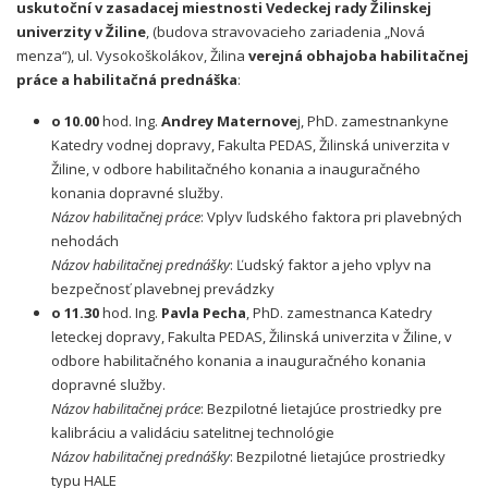
uskutoční v zasadacej miestnosti Vedeckej rady Žilinskej
univerzity v Žiline
, (budova stravovacieho zariadenia „Nová
menza“), ul. Vysokoškolákov, Žilina
verejná obhajoba habilitačnej
práce a habilitačná prednáška
:
o 10.00
hod. Ing.
Andrey Maternove
j, PhD. zamestnankyne
Katedry vodnej dopravy, Fakulta PEDAS, Žilinská univerzita v
Žiline, v odbore habilitačného konania a inauguračného
konania dopravné služby.
Názov habilitačnej práce
: Vplyv ľudského faktora pri plavebných
nehodách
Názov habilitačnej prednášky
: Ľudský faktor a jeho vplyv na
bezpečnosť plavebnej prevádzky
o 11.30
hod. Ing.
Pavla Pecha
, PhD. zamestnanca Katedry
leteckej dopravy, Fakulta PEDAS, Žilinská univerzita v Žiline, v
odbore habilitačného konania a inauguračného konania
dopravné služby.
Názov habilitačnej práce
: Bezpilotné lietajúce prostriedky pre
kalibráciu a validáciu satelitnej technológie
Názov habilitačnej prednášky
: Bezpilotné lietajúce prostriedky
typu HALE