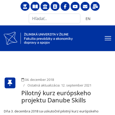
Search
Vyberte váš jazyk
EN
...
04. december 2018
Ostatná aktualizácia: 12. september 2021
Pilotný kurz európskeho
projektu Danube Skills
Dňa 3. decembra 2018 sa uskutočnil pilotný kurz európskeho