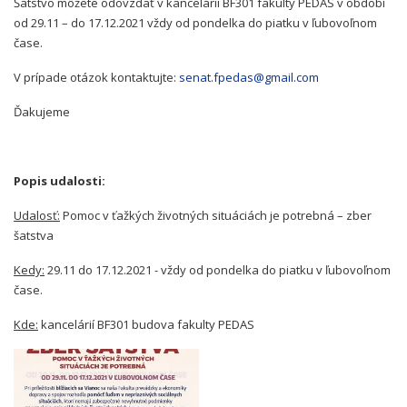
Šatstvo môžete odovzdať v kancelárií BF301 fakulty PEDAS v období
od 29.11 – do 17.12.2021 vždy od pondelka do piatku v ľubovoľnom
čase.
V prípade otázok kontaktujte:
senat.fpedas@gmail.com
Ďakujeme
Popis udalosti:
Udalosť:
Pomoc v ťažkých životných situáciách je potrebná – zber
šatstva
Kedy:
29.11 do 17.12.2021 - vždy od pondelka do piatku v ľubovoľnom
čase.
Kde:
kancelárií BF301 budova fakulty PEDAS