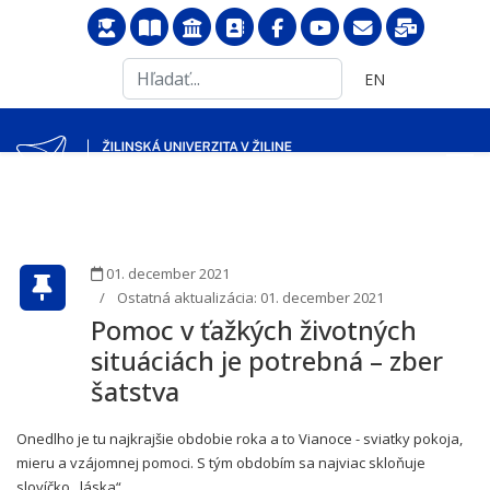
Search
Vyberte váš jazyk
EN
...
01. december 2021
Ostatná aktualizácia: 01. december 2021
Pomoc v ťažkých životných
situáciách je potrebná – zber
šatstva
Onedlho je tu najkrajšie obdobie roka a to Vianoce - sviatky pokoja,
mieru a vzájomnej pomoci. S tým obdobím sa najviac skloňuje
slovíčko ,,láska“.