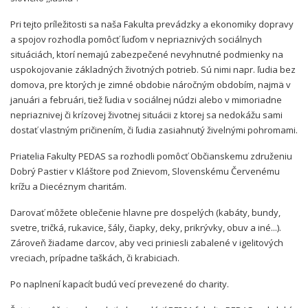
Pri tejto príležitosti sa naša Fakulta prevádzky a ekonomiky dopravy
a spojov rozhodla pomôcť ľuďom v nepriaznivých sociálnych
situáciách, ktorí nemajú zabezpečené nevyhnutné podmienky na
uspokojovanie základných životných potrieb. Sú nimi napr. ľudia bez
domova, pre ktorých je zimné obdobie náročným obdobím, najmä v
januári a februári, tiež ľudia v sociálnej núdzi alebo v mimoriadne
nepriaznivej či krízovej životnej situácii z ktorej sa nedokážu sami
dostať vlastným pričinením, či ľudia zasiahnutý živelnými pohromami.
Priatelia Fakulty PEDAS sa rozhodli pomôcť Občianskemu združeniu
Dobrý Pastier v Kláštore pod Znievom, Slovenskému Červenému
krížu a Diecéznym charitám.
Darovať môžete oblečenie hlavne pre dospelých (kabáty, bundy,
svetre, tričká, rukavice, šály, čiapky, deky, prikrývky, obuv a iné...).
Zároveň žiadame darcov, aby veci priniesli zabalené v igelitových
vreciach, prípadne taškách, či krabiciach.
Po naplnení kapacít budú vecí prevezené do charity.