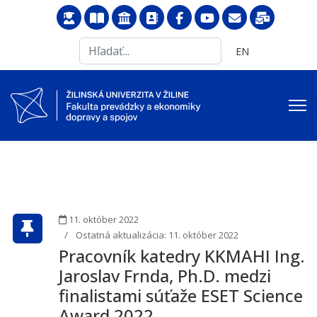
Search
Vyberte váš jazyk
EN
...
11. október 2022
Ostatná aktualizácia: 11. október 2022
Pracovník katedry KKMAHI Ing.
Jaroslav Frnda, Ph.D. medzi
finalistami súťaže ESET Science
Award 2022