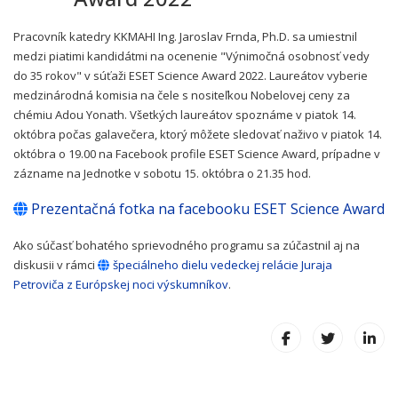
Pracovník katedry KKMAHI Ing. Jaroslav Frnda, Ph.D. sa umiestnil
medzi piatimi kandidátmi na ocenenie "Výnimočná osobnosť vedy
do 35 rokov" v súťaži ESET Science Award 2022. Laureátov vyberie
medzinárodná komisia na čele s nositeľkou Nobelovej ceny za
chémiu Adou Yonath. Všetkých laureátov spoznáme v piatok 14.
októbra počas galavečera, ktorý môžete sledovať naživo v piatok 14.
októbra o 19.00 na Facebook profile ESET Science Award, prípadne v
zázname na Jednotke v sobotu 15. októbra o 21.35 hod.
Prezentačná fotka na facebooku ESET Science Award
Ako súčasť bohatého sprievodného programu sa zúčastnil aj na
diskusii v rámci
špeciálneho dielu vedeckej relácie Juraja
Petroviča z Európskej noci výskumníkov
.